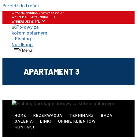
Przejdź do treści
WITAJ NA FISHING-NORDKAPP.COM /
WYSPA MAGEROYA - NORWEGIA
WYBIERZ JĘZYK
Menu
APARTAMENT 3
HOME
REZERWACJA
TERMINARZ
BAZA
GALERIA
LINKI
OPINIE KLIENTÓW
KONTAKT