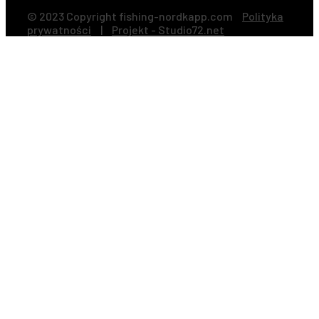
© 2023 Copyright fishing-nordkapp.com
Polityka
prywatności
|
Projekt - Studio72.net