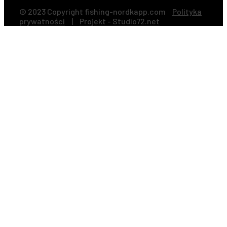
© 2023 Copyright fishing-nordkapp.com
Polityka
prywatności
|
Projekt - Studio72.net