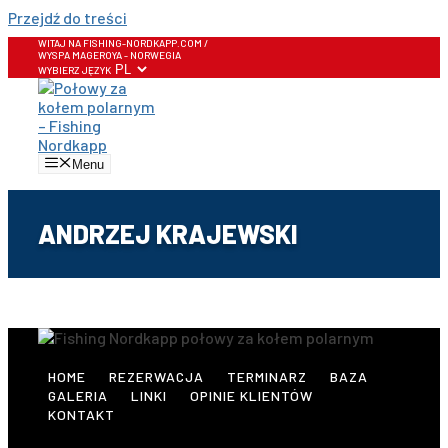
Przejdź do treści
WITAJ NA FISHING-NORDKAPP.COM /
WYSPA MAGEROYA - NORWEGIA
WYBIERZ JĘZYK
Menu
ANDRZEJ KRAJEWSKI
HOME
REZERWACJA
TERMINARZ
BAZA
GALERIA
LINKI
OPINIE KLIENTÓW
KONTAKT