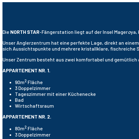
Die
NORTH STAR
-Fängerstation liegt auf der Insel Mager
o
ya,
Unser Anglerzentrum hat eine perfekte Lage, direkt an einem
sich Aussichtspunkte und mehrere kristallklare, fischreiche 
Unser Zentrum besteht aus zwei komfortabel und gemütlich
APPARTEMENT NR. 1.
2
90m
Fläche
3 Doppelzimmer
Tageszimmer mit einer Küchenecke
Bad
Wirtschaftsraum
APPARTEMENT NR. 2.
2
80m
Fläche
3 Doppelzimmer