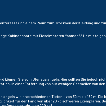
nenterasse und einem Raum zum Trocknen der Kleidung und zu
lange Kabinenboote mit Dieselmotoren Yanmar 55 Hp mit folge
d können Sie vom Ufer aus angeln. Hier sollten Sie jedoch nic
tation, in einer Entfernung von nur wenigen Seemeilen von den
angeln wir in verschiedenen Tiefen – von 30 m bis 150 m. Die b
e Möglichkeit für den Fang von über 20 kg schweren Exemplaren.
el gefangen wurde, wog 220 kg!