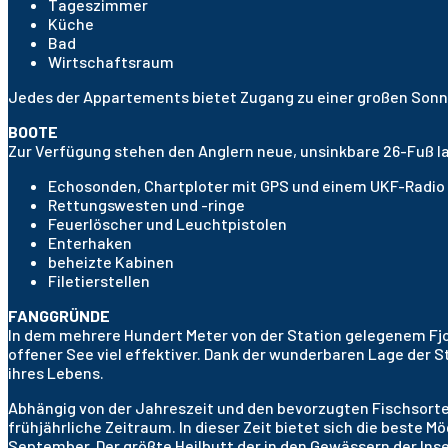
Tageszimmer
Küche
Bad
Wirtschaftsraum
Jedes der Appartements bietet Zugang zu einer großen Son
BOOTE
Zur Verfügung stehen den Anglern neue, unsinkbare 26-Fuß 
Echosonden, Chartploter mit GPS und einem UKF-Radio
Rettungswesten und -ringe
Feuerlöscher und Leuchtpistolen
Enterhaken
beheizte Kabinen
Filetierstellen
FANGGRÜNDE
In dem mehrere Hundert Meter von der Station gelegenem Fjor
offener See viel effektiver. Dank der wunderbaren Lage der S
ihres Lebens.
Abhängig von der Jahreszeit und den bevorzugten Fischsorten 
frühjährliche Zeitraum. In dieser Zeit bietet sich die best
September. Der größte Heilbutt der in den Gewässern der Ins