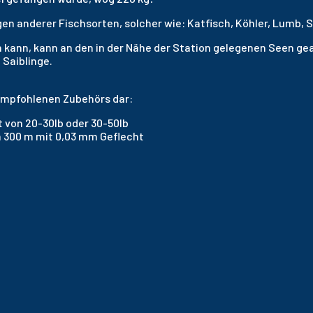
n anderer Fischsorten, solcher wie: Katfisch, Köhler, Lumb, S
 kann, kann an den in der Nähe der Station gelegenen Seen gea
 Saiblinge.
 empfohlenen Zubehörs dar:
 von 20-30lb oder 30-50lb
n 300 m mit 0,03 mm Geflecht